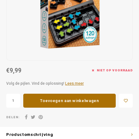
Favorieten van Siebe
Hitster
Call o
€9,99
NIET OP VOORRAAD
Volg de pijlen. Vind de oplossing!
Lees meer
Toevoegen aan winkelwagen
DELEN:
Productomschrijving