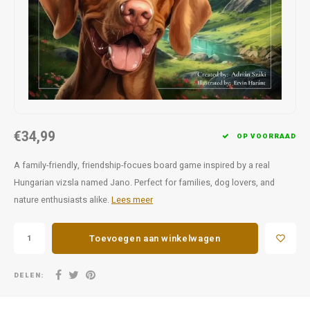
Favorieten van Siebe
Hitster
Call o
€34,99
OP VOORRAAD
A family-friendly, friendship-focues board game inspired by a real
Hungarian vizsla named Jano. Perfect for families, dog lovers, and
nature enthusiasts alike.
Lees meer
Toevoegen aan winkelwagen
DELEN: