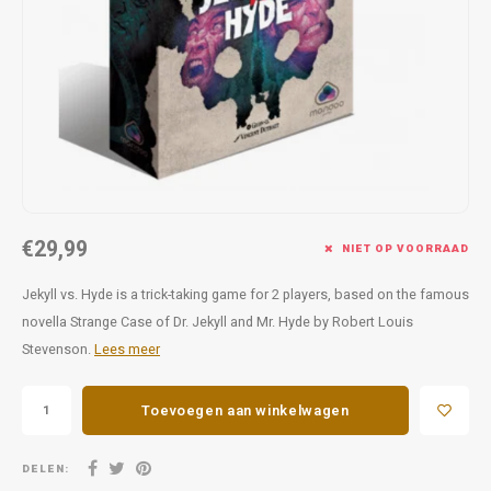
Favorieten van Siebe
Hitster
Call o
€29,99
NIET OP VOORRAAD
Jekyll vs. Hyde is a trick-taking game for 2 players, based on the famous
novella Strange Case of Dr. Jekyll and Mr. Hyde by Robert Louis
Stevenson.
Lees meer
Toevoegen aan winkelwagen
DELEN: