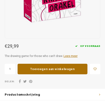
Favorieten van Siebe
Hitster
Call o
€29,99
OP VOORRAAD
The drawing game for those who can't draw.
Lees meer
Toevoegen aan winkelwagen
DELEN:
Productomschrijving