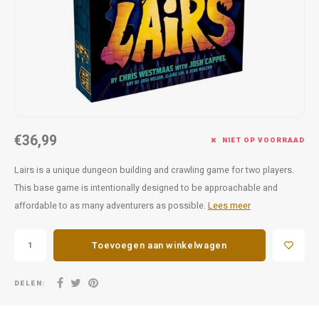
Favorieten van Siebe
Hitster
Call o
€36,99
NIET OP VOORRAAD
Lairs is a unique dungeon building and crawling game for two players.
This base game is intentionally designed to be approachable and
affordable to as many adventurers as possible.
Lees meer
Toevoegen aan winkelwagen
DELEN: