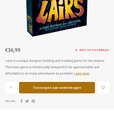
Favorieten van Siebe
Hitster
Call o
€36,99
NIET OP VOORRAAD
Lairs is a unique dungeon building and crawling game for two players.
This base game is intentionally designed to be approachable and
affordable to as many adventurers as possible.
Lees meer
Toevoegen aan winkelwagen
DELEN: