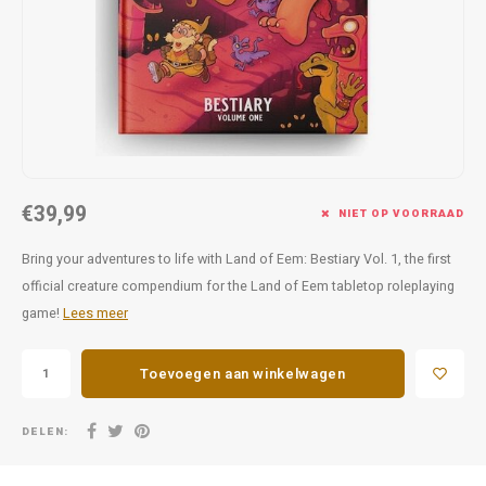
Favorieten van Siebe
Hitster
Call o
€39,99
NIET OP VOORRAAD
Bring your adventures to life with Land of Eem: Bestiary Vol. 1, the first
official creature compendium for the Land of Eem tabletop roleplaying
game!
Lees meer
Toevoegen aan winkelwagen
DELEN: