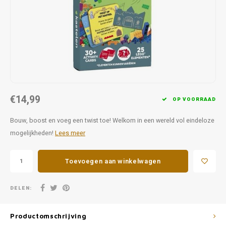
Favorieten van Siebe
Hitster
Call o
€14,99
OP VOORRAAD
Bouw, boost en voeg een twist toe! Welkom in een wereld vol eindeloze
mogelijkheden!
Lees meer
Toevoegen aan winkelwagen
DELEN:
Productomschrijving