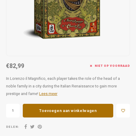
Favorieten van Siebe
Hitster
Call o
€82,99
NIET OP VOORRAAD
In Lorenzo il Magnifico, each player takes the role of the head of a
noble family in a city during the Italian Renaissance to gain more
prestige and fame!
Lees meer
Toevoegen aan winkelwagen
DELEN: