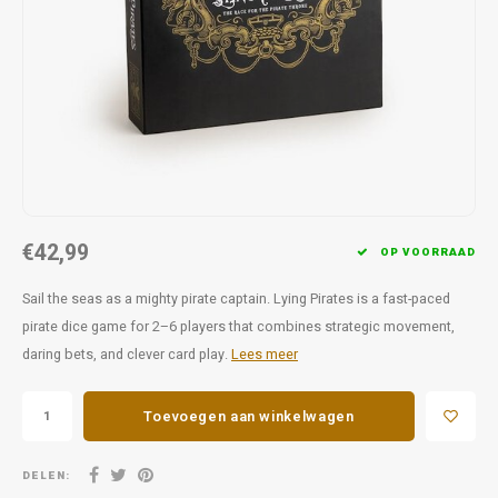
Favorieten van Siebe
Hitster
Call o
€42,99
OP VOORRAAD
Sail the seas as a mighty pirate captain. Lying Pirates is a fast-paced
pirate dice game for 2–6 players that combines strategic movement,
daring bets, and clever card play.
Lees meer
Toevoegen aan winkelwagen
DELEN: