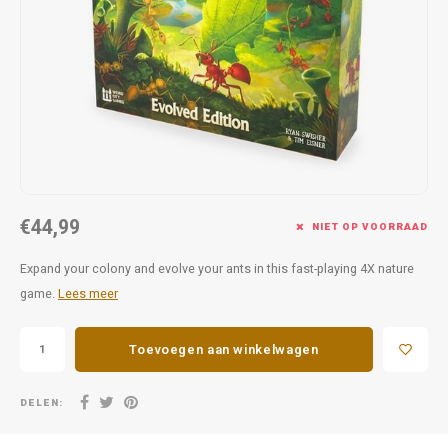
Favorieten van Siebe
Hitster
Call o
€44,99
NIET OP VOORRAAD
Expand your colony and evolve your ants in this fast-playing 4X nature
game.
Lees meer
Toevoegen aan winkelwagen
DELEN: