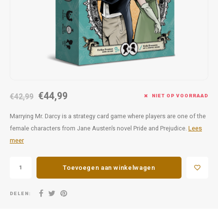
Favorieten van Siebe
Hitster
Call o
€44,99
€42,99
NIET OP VOORRAAD
Marrying Mr. Darcy is a strategy card game where players are one of the
female characters from Jane Austen’s novel Pride and Prejudice.
Lees
meer
Toevoegen aan winkelwagen
DELEN: