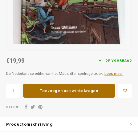
Favorieten van Siebe
Hitster
Call o
€19,99
OP VOORRAAD
De Nederlandse editie van het Mausritter spelregelboek.
Lees meer
Toevoegen aan winkelwagen
DELEN:
Productomschrijving