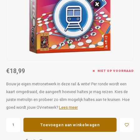
Favorieten van Siebe
Hitster
Call o
€18,99
NIET OP VOORRAAD
Bouw je eigen metronetwerk in deze rail & write! Per ronde wordt een
kaart omgedraaid, die aangeeft hoeveel haltes je mag reizen. Kies de
juiste metrolijn en probeer zo slim mogelijk haltes aan te kruisen. Hoe
goed wordt jouw OV-netwerk?
Lees meer
Toevoegen aan winkelwagen