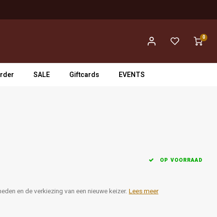
0
rder
SALE
Giftcards
EVENTS
OP VOORRAAD
heden en de verkiezing van een nieuwe keizer.
Lees meer