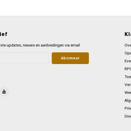
ief
Kl
ste updates, nieuws en aanbiedingen via email
Ove
Ope
Abonneer
Eve
RPG
Toe
Ver
Wer
Alg
Pri
Dis