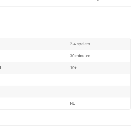
2-4 spelers
30 minuten
d
10+
NL