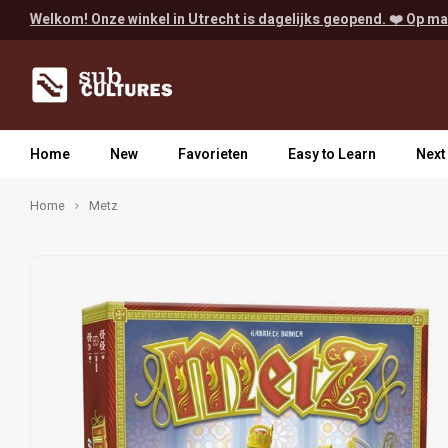
Welkom! Onze winkel in Utrecht is dagelijks geopend. ❤️ Op ma
Home
New
Favorieten
Easy to Learn
Next
Home
Metz