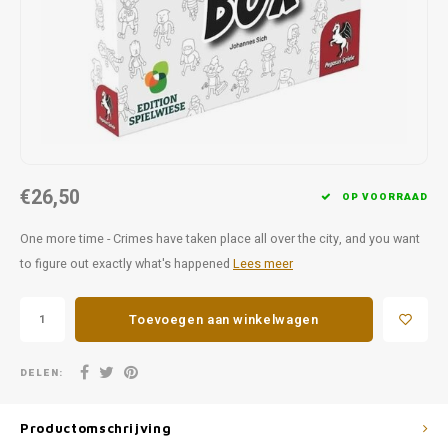
Favorieten van Siebe
Hitster
Call o
€26,50
OP VOORRAAD
One more time - Crimes have taken place all over the city, and you want
to figure out exactly what's happened
Lees meer
Toevoegen aan winkelwagen
DELEN:
Productomschrijving