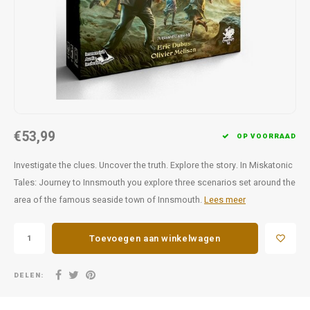
Favorieten van Siebe
Hitster
Call o
€53,99
OP VOORRAAD
Investigate the clues. Uncover the truth. Explore the story. In Miskatonic
Tales: Journey to Innsmouth you explore three scenarios set around the
area of the famous seaside town of Innsmouth.
Lees meer
Toevoegen aan winkelwagen
DELEN: