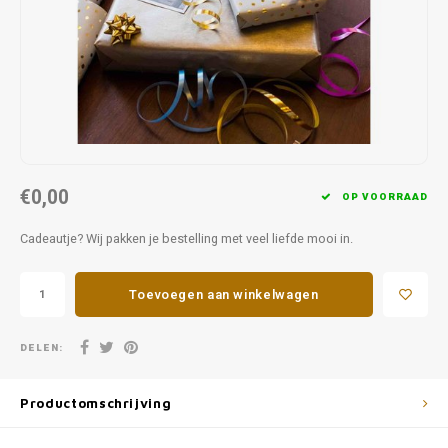
Favorieten van Siebe
Hitster
Call o
€0,00
OP VOORRAAD
Cadeautje? Wij pakken je bestelling met veel liefde mooi in.
Toevoegen aan winkelwagen
DELEN:
Productomschrijving