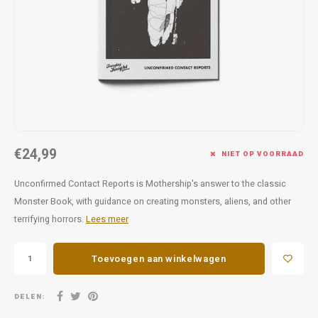
Favorieten van Siebe
Hitster
Call o
€24,99
NIET OP VOORRAAD
Unconfirmed Contact Reports is Mothership's answer to the classic
Monster Book, with guidance on creating monsters, aliens, and other
terrifying horrors.
Lees meer
Toevoegen aan winkelwagen
DELEN: