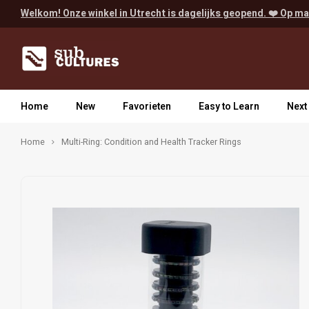
Welkom! Onze winkel in Utrecht is dagelijks geopend. ❤️ Op ma
Home
New
Favorieten
Easy to Learn
Next
Home
Multi-Ring: Condition and Health Tracker Rings