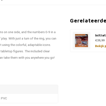
Gerelateerd
cons on one side, and the numbers 0-9 in a
Initia
 play. With just a turn of the ring, you can
€39,99
t using the colorful, adaptable icons.
Bekijk 
 tabletop figures. The included clear
can take them with you anywhere you go!
t PVC