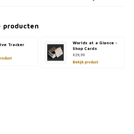
e producten
Worlds at a Glance -
tive Tracker
Shop Cards
€29,99
product
Bekijk product