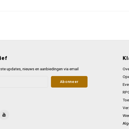
ief
Kl
ste updates, nieuws en aanbiedingen via email
Ove
Ope
Abonneer
Eve
RPG
Toe
Ver
Wer
Alg