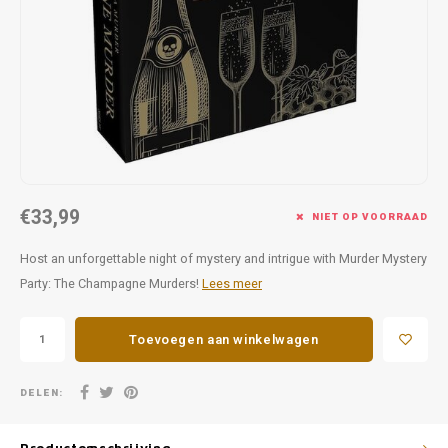
Favorieten van Siebe
Hitster
Call o
€33,99
NIET OP VOORRAAD
Host an unforgettable night of mystery and intrigue with Murder Mystery
Party: The Champagne Murders!
Lees meer
Toevoegen aan winkelwagen
DELEN: