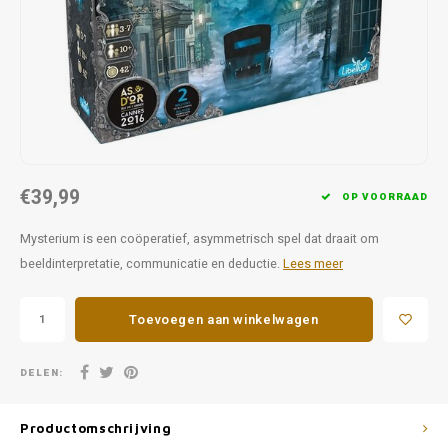
Favorieten van Siebe
Hitster
Call o
€39,99
OP VOORRAAD
Mysterium is een coöperatief, asymmetrisch spel dat draait om
beeldinterpretatie, communicatie en deductie.
Lees meer
Toevoegen aan winkelwagen
DELEN:
Productomschrijving