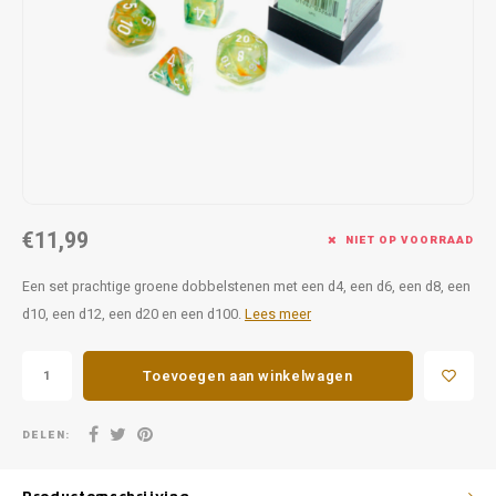
Favorieten van Siebe
Hitster
Call o
€11,99
NIET OP VOORRAAD
Een set prachtige groene dobbelstenen met een d4, een d6, een d8, een
d10, een d12, een d20 en een d100.
Lees meer
Toevoegen aan winkelwagen
DELEN: