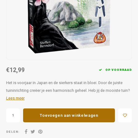
Favorieten van Siebe
Hitster
Call o
€12,99
OP VOORRAAD
Het is voorjaar in Japan en de sierkers staat in bloei. Door de juiste
tuininrichting creëer je een harmonisch geheel. Heb jij de mooiste tuin?
Lees meer
Toevoegen aan winkelwagen
DELEN: