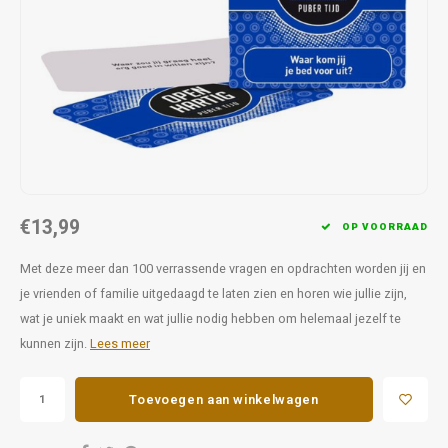
Favorieten van Siebe
Hitster
Call o
€13,99
OP VOORRAAD
Met deze meer dan 100 verrassende vragen en opdrachten worden jij en
je vrienden of familie uitgedaagd te laten zien en horen wie jullie zijn,
wat je uniek maakt en wat jullie nodig hebben om helemaal jezelf te
kunnen zijn.
Lees meer
Toevoegen aan winkelwagen