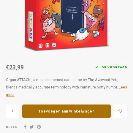
Favorieten van Siebe
Hitster
Call o
€23,99
OP VOORRAAD
Organ ATTACK!, a medical-themed card game by The Awkward Yeti,
blends medically accurate terminology with immature potty humor.
Lees
meer
Toevoegen aan winkelwagen
DELEN: