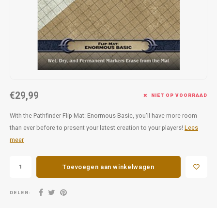
Favorieten van Siebe
Hitster
Call o
€29,99
NIET OP VOORRAAD
With the Pathfinder Flip-Mat: Enormous Basic, you'll have more room
than ever before to present your latest creation to your players!
Lees
meer
Toevoegen aan winkelwagen
DELEN: