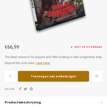
Favorieten van Siebe
Hitster
Call o
€66,99
NIET OP VOORRAAD
The ideal resource for players and GMs looking to take a legendary step
beyond the core rules.
Lees meer
Toevoegen aan winkelwagen
DELEN:
Productomschrijving