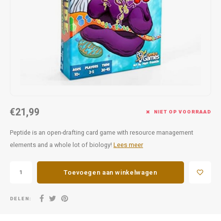
Favorieten van Siebe
Hitster
Call o
€21,99
NIET OP VOORRAAD
Peptide is an open-drafting card game with resource management
elements and a whole lot of biology!
Lees meer
Toevoegen aan winkelwagen
DELEN: