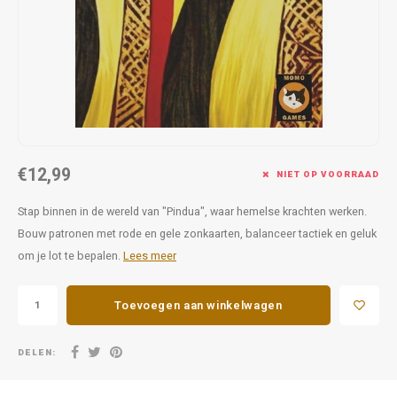
Favorieten van Siebe
Hitster
Call o
€12,99
NIET OP VOORRAAD
Stap binnen in de wereld van "Pindua", waar hemelse krachten werken.
Bouw patronen met rode en gele zonkaarten, balanceer tactiek en geluk
om je lot te bepalen.
Lees meer
Toevoegen aan winkelwagen
DELEN: