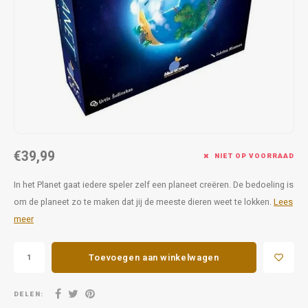
Favorieten van Siebe
Hitster
Call o
€39,99
NIET OP VOORRAAD
In het Planet gaat iedere speler zelf een planeet creëren. De bedoeling is
om de planeet zo te maken dat jij de meeste dieren weet te lokken.
Lees
meer
Toevoegen aan winkelwagen
DELEN: