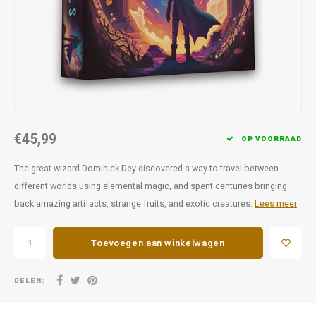
Favorieten van Siebe
Hitster
Call o
€45,99
OP VOORRAAD
The great wizard Dominick Dey discovered a way to travel between
different worlds using elemental magic, and spent centuries bringing
back amazing artifacts, strange fruits, and exotic creatures.
Lees meer
Toevoegen aan winkelwagen
DELEN: