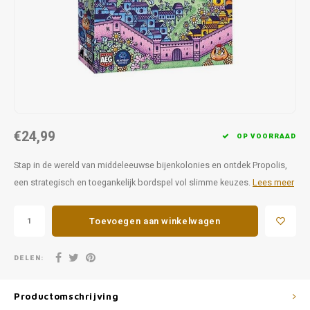
Favorieten van Siebe
Hitster
Call o
€24,99
OP VOORRAAD
Stap in de wereld van middeleeuwse bijenkolonies en ontdek Propolis,
een strategisch en toegankelijk bordspel vol slimme keuzes.
Lees meer
Toevoegen aan winkelwagen
DELEN:
Productomschrijving