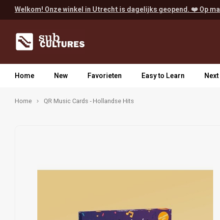
Welkom! Onze winkel in Utrecht is dagelijks geopend. ❤️ Op ma
Home
New
Favorieten
Easy to Learn
Next
Home
QR Music Cards - Hollandse Hits