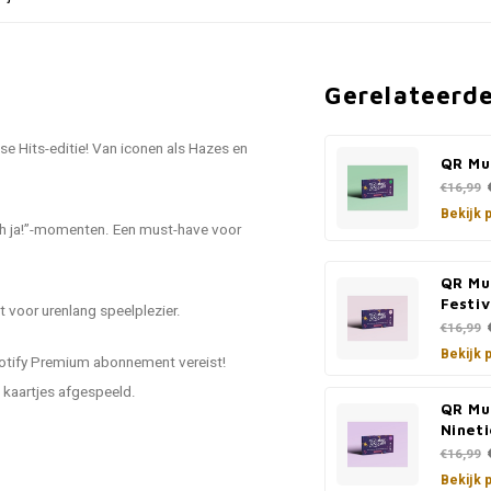
Gerelateerd
e Hits-editie! Van iconen als Hazes en
QR Mus
€16,99
Bekijk 
“Oh ja!”-momenten. Een must-have voor
QR Mu
Festiv
t voor urenlang speelplezier.
€16,99
Bekijk 
potify Premium abonnement vereist!
kaartjes afgespeeld.
QR Mu
Nineti
€16,99
Bekijk 