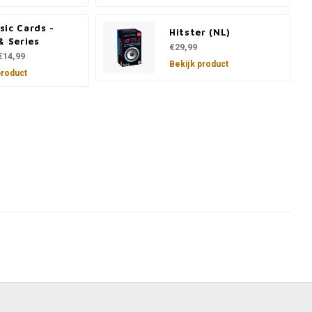
sic Cards -
Hitster (NL)
& Series
€29,99
€14,99
Bekijk product
product