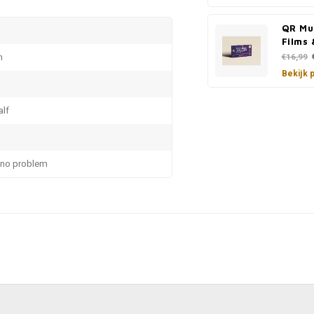
QR Mu
Films 
n
€16,99
Bekijk 
alf
 no problem