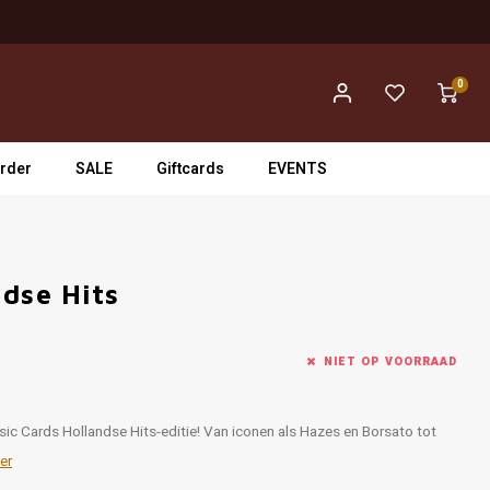
0
rder
SALE
Giftcards
EVENTS
dse Hits
NIET OP VOORRAAD
c Cards Hollandse Hits-editie! Van iconen als Hazes en Borsato tot
er