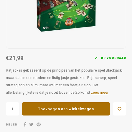
Favorieten van Siebe
Hitster
Call o
€21,99
OP VOORRAAD
Ratjack is gebaseerd op de principes van het populaire spel Blackjack,
maar dan in een modern en listig jasje gestoken. Blijf scherp, speel
strategisch en slim, maar wel met een beetje risico. Het
allerbelangrijkste is dat je nooit boven de 25 komt!
Lees meer
Toevoegen aan winkelwagen
DELEN: