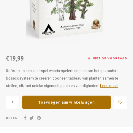
Favorieten van Siebe
Hitster
Call o
€19,99
NIET OP VOORRAAD
Reforest is een kaartspel waarin spelers strijden om het gezondste
bosecosysteem te creëren door een tableau van planten samen te
stellen, elk met unieke eigenschappen en vaardigheden.
Lees meer
Toevoegen aan winkelwagen
DELEN: