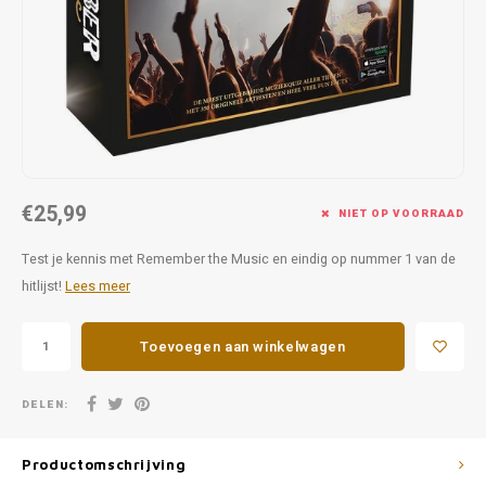
Favorieten van Siebe
Hitster
Call o
€25,99
NIET OP VOORRAAD
Test je kennis met Remember the Music en eindig op nummer 1 van de
hitlijst!
Lees meer
Toevoegen aan winkelwagen
DELEN:
Productomschrijving