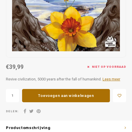
Favorieten van Siebe
Hitster
Call o
€39,99
NIET OP VOORRAAD
Revive civilization, 5000 years after the fall of humankind.
Lees meer
Toevoegen aan winkelwagen
DELEN:
Productomschrijving