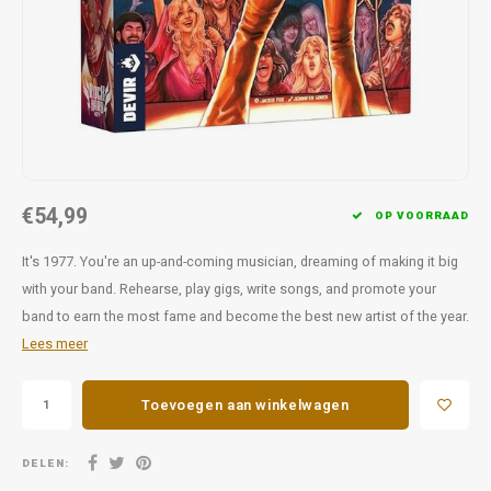
Favorieten van Siebe
Hitster
Call o
€54,99
OP VOORRAAD
It's 1977. You're an up-and-coming musician, dreaming of making it big
with your band. Rehearse, play gigs, write songs, and promote your
band to earn the most fame and become the best new artist of the year.
Lees meer
Toevoegen aan winkelwagen
DELEN: