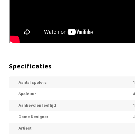
Specificaties
Aantal spelers
1
Spelduur
4
Aanbevolen leeftijd
1
Game Designer
J
Artiest