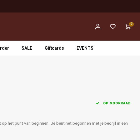
0
rder
SALE
Giftcards
EVENTS
OP VOORRAAD
at op het punt van beginnen. Je bent net begonnen met je bedrijf in een