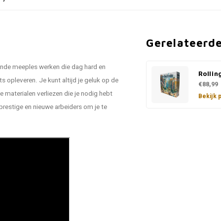
Gerelateerd
aande meeples werken die dag hard en
Rollin
s opleveren. Je kunt altijd je geluk op de
€88,99
 materialen verliezen die je nodig hebt
Bekijk 
restige en nieuwe arbeiders om je te