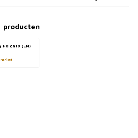
e producten
g Heights (EN)
product