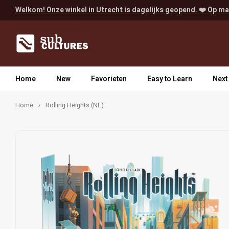
Welkom! Onze winkel in Utrecht is dagelijks geopend. ❤️ Op ma
Home
New
Favorieten
Easy to Learn
Next
Home
Rolling Heights (NL)