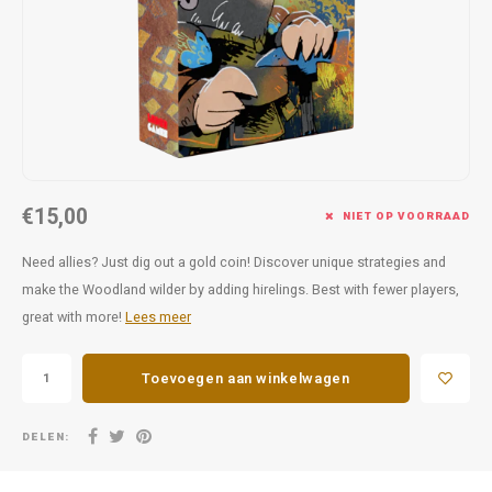
Favorieten van Siebe
Hitster
Call o
€15,00
NIET OP VOORRAAD
Need allies? Just dig out a gold coin! Discover unique strategies and
make the Woodland wilder by adding hirelings. Best with fewer players,
great with more!
Lees meer
Toevoegen aan winkelwagen
DELEN: