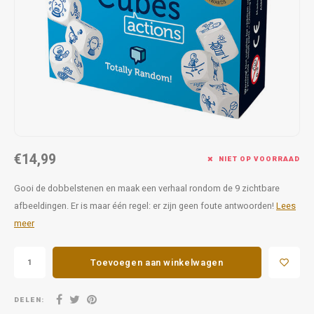
Favorieten van Siebe
Hitster
Call o
€14,99
NIET OP VOORRAAD
Gooi de dobbelstenen en maak een verhaal rondom de 9 zichtbare
afbeeldingen. Er is maar één regel: er zijn geen foute antwoorden!
Lees
meer
Toevoegen aan winkelwagen
DELEN: