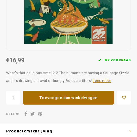
Favorieten van Siebe
Hitster
Call o
€16,99
OP VOORRAAD
What's that delicious smell?!?! The humans are having a Sausage Sizzle
and it’s drawing a crowd of hungry Aussie critters!
Lees meer
Toevoegen aan winkelwagen
DELEN:
Productomschrijving