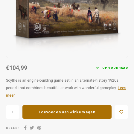
Favorieten van Siebe
Hitster
Call o
€104,99
OP VOORRAAD
Scythe is an engine-building game set in an alternate-history 1920s
period, that combines beautiful artwork with wonderful gameplay.
Lees
meer
Toevoegen aan winkelwagen
DELEN: