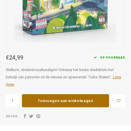
Favorieten van Siebe
Hitster
Call o
€24,99
OP VOORRAAD
Welkom, stedenbouwkundigen! Ontwerp het beste stadsblok met
behulp van patronen uit de nieuwe en spannende “Cube Shaker”.
Lees
meer
Toevoegen aan winkelwagen
DELEN: