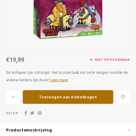
Favorieten van Siebe
Hitster
Call o
€19,99
NIET OP VOORRAAD
De schapen zijn ontsnapt. Het is jouw taak om ze te vangen voordat de
andere herders dat doen!
Lees meer
Toevoegen aan winkelwagen
DELEN:
Productomschrijving