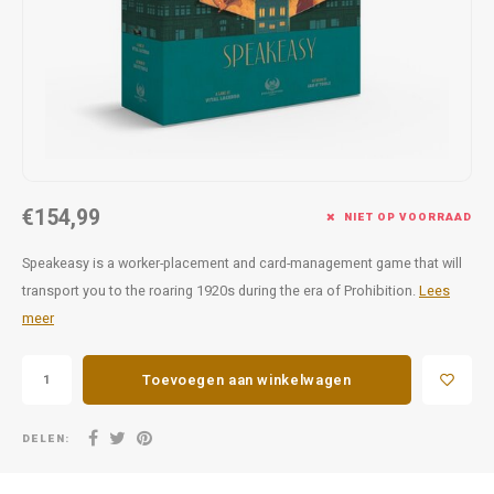
Favorieten van Siebe
Hitster
Call o
€154,99
NIET OP VOORRAAD
Speakeasy is a worker-placement and card-management game that will
transport you to the roaring 1920s during the era of Prohibition.
Lees
meer
Toevoegen aan winkelwagen
DELEN: