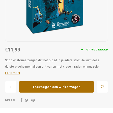
Favorieten van Siebe
Hitster
Call o
€11,99
OP VOORRAAD
Spooky stories zorgen dat het bloed in je aders stolt. Je kunt deze
duistere geheimen alleen ontwarren met vragen, raden en puzzelen.
Lees meer
Toevoegen aan winkelwagen
DELEN: