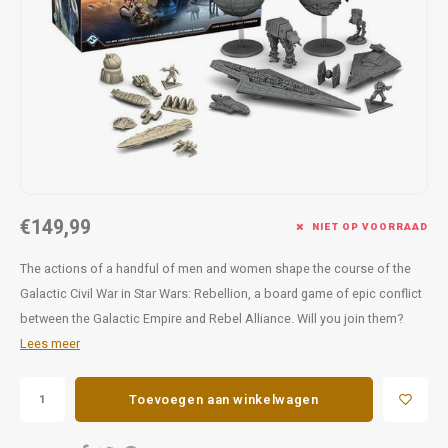
Favorieten van Siebe
Hitster
Call o
€149,99
NIET OP VOORRAAD
The actions of a handful of men and women shape the course of the
Galactic Civil War in Star Wars: Rebellion, a board game of epic conflict
between the Galactic Empire and Rebel Alliance. Will you join them?
Lees meer
Toevoegen aan winkelwagen