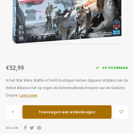
Favorieten van Siebe
Hitster
Call o
€52,99
OP VOORRAAD
In het Star Wars: Battle of Hoth bordspel nemen dappere strijders van de
Rebel Alliance het op tegen de binnenvallende troepen van de Galactic
Empire.
Lees meer
Toevoegen aan winkelwagen
DELEN: